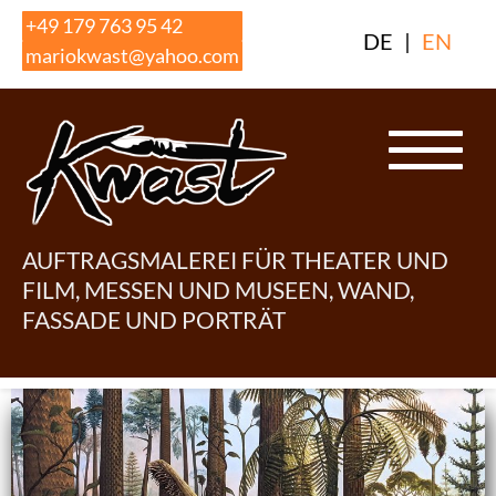
Skip
+49 179 763 95 42
DE
|
EN
to
mariokwast@yahoo.com
content
AUFTRAGSMALEREI FÜR THEATER UND
FILM, MESSEN UND MUSEEN, WAND,
FASSADE UND PORTRÄT