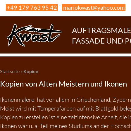
Skip
+49 179 763 95 42
|
mariokwast@yahoo.com
to
content
AUFTRAGSMALER
FASSADE UND 
Startseite
»
Kopien
Kopien von Alten Meistern und Ikonen
Ikonenmalerei hat vor allem in Griechenland, Zypern
Meist wird mit Temperafarben auf mit Blattgold bel
Kopien zu erstellen ist eine zeitintensive Arbeit, di
Ikonen war u. a. Teil meines Studiums an der Hochsc