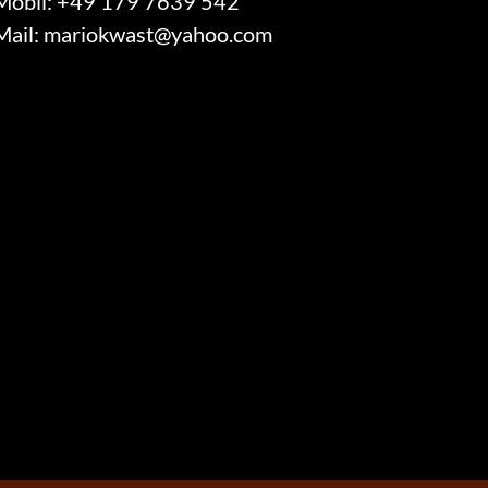
Mobil:
+49 179 7639 542
Mail:
mariokwast@yahoo.com