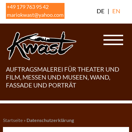
Skip
+49 179 763 95 42
DE
|
EN
to
mariokwast@yahoo.com
content
AUFTRAGSMALEREI FÜR THEATER UND
FILM, MESSEN UND MUSEEN, WAND,
FASSADE UND PORTRÄT
Startseite
»
Datenschutzerklärung