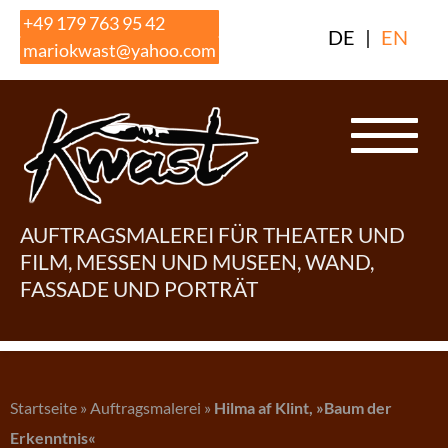
Skip
+49 179 763 95 42
DE
|
EN
to
mariokwast@yahoo.com
content
AUFTRAGSMALEREI FÜR THEATER UND
FILM, MESSEN UND MUSEEN, WAND,
FASSADE UND PORTRÄT
Startseite
»
Auftragsmalerei
»
Hilma af Klint, »Baum der
Erkenntnis«