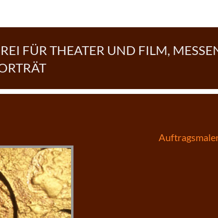
EI FÜR THEATER UND FILM, MESSE
PORTRÄT
Beitragsnav
Auftragsmaler