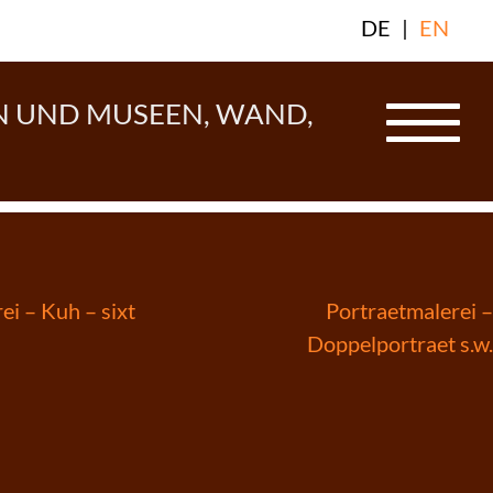
DE
|
EN
N UND MUSEEN, WAND,
igation
ei – Kuh – sixt
Portraetmalerei –
Doppelportraet s.w.