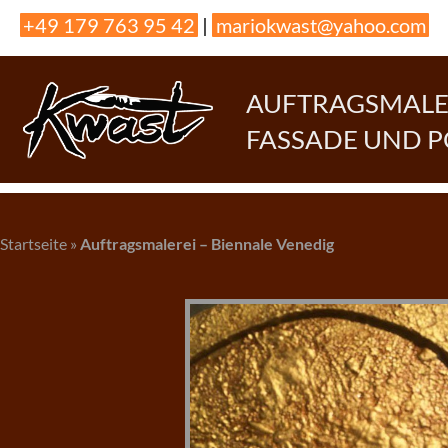
Skip
+49 179 763 95 42
|
mariokwast@yahoo.com
to
content
AUFTRAGSMALER
FASSADE UND 
Startseite
»
Auftragsmalerei – Biennale Venedig