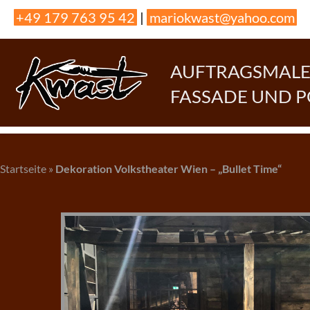
Skip
+49 179 763 95 42
|
mariokwast@yahoo.com
to
content
AUFTRAGSMALER
FASSADE UND 
Startseite
»
Dekoration Volkstheater Wien – „Bullet Time“