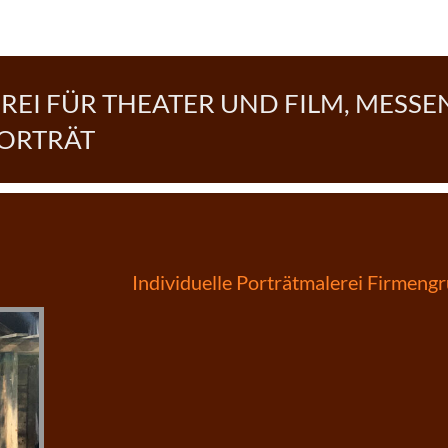
EI FÜR THEATER UND FILM, MESSE
PORTRÄT
Beitragsnavigation
Individuelle Porträtmalerei Firmeng