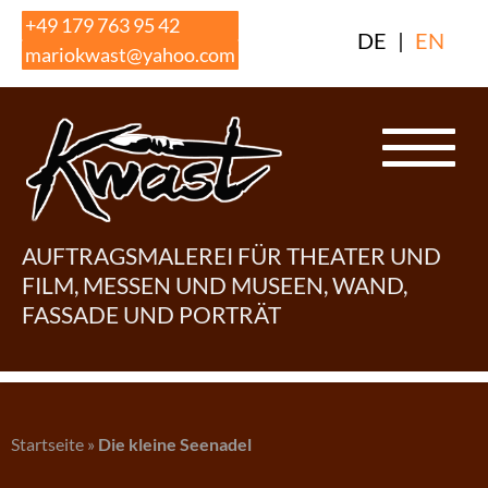
Skip
+49 179 763 95 42
DE
|
EN
to
mariokwast@yahoo.com
content
AUFTRAGSMALEREI FÜR THEATER UND
FILM, MESSEN UND MUSEEN, WAND,
FASSADE UND PORTRÄT
Startseite
»
Die kleine Seenadel