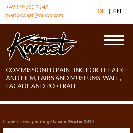
Skip
+49 179 763 95 42
DE
|
EN
to
mariokwast@yahoo.com
content
COMMISSIONED PAINTING FOR THEATRE
AND FILM, FAIRS AND MUSEUMS, WALL,
FACADE AND PORTRAIT
Home
»
Event painting
»
Grüne Woche 2014