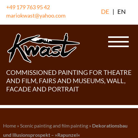
Skip
+49 179 763 95 42
DE
|
EN
to
mariokwast@yahoo.com
content
COMMISSIONED PAINTING FOR THEATRE
AND FILM, FAIRS AND MUSEUMS, WALL,
FACADE AND PORTRAIT
Home
»
Scenic painting and film painting
»
Dekorationsbau
und Illusionsprospekt – »Rapunzel«