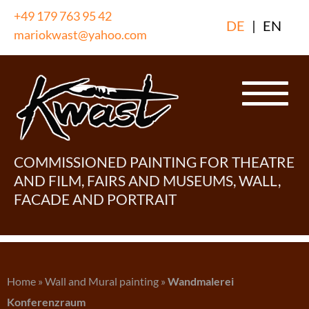
Skip
+49 179 763 95 42
DE
|
EN
to
mariokwast@yahoo.com
content
COMMISSIONED PAINTING FOR THEATRE
AND FILM, FAIRS AND MUSEUMS, WALL,
FACADE AND PORTRAIT
Home
»
Wall and Mural painting
»
Wandmalerei
Konferenzraum