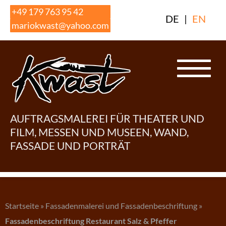
Skip
+49 179 763 95 42
DE
|
EN
to
mariokwast@yahoo.com
content
AUFTRAGSMALEREI FÜR THEATER UND
FILM, MESSEN UND MUSEEN, WAND,
FASSADE UND PORTRÄT
Startseite
»
Fassadenmalerei und Fassadenbeschriftung
»
Fassadenbeschriftung Restaurant Salz & Pfeffer