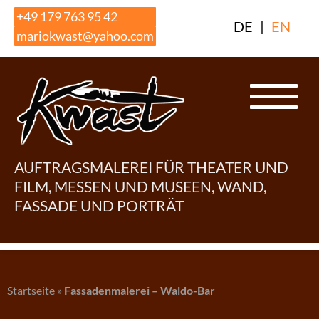
Skip
+49 179 763 95 42
DE
|
EN
to
mariokwast@yahoo.com
content
AUFTRAGSMALEREI FÜR THEATER UND
FILM, MESSEN UND MUSEEN, WAND,
FASSADE UND PORTRÄT
Startseite
»
Fassadenmalerei – Waldo-Bar