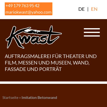
Skip
+49 179 763 95 42
DE
|
EN
to
mariokwast@yahoo.com
content
AUFTRAGSMALEREI FÜR THEATER UND
FILM, MESSEN UND MUSEEN, WAND,
FASSADE UND PORTRÄT
Startseite
»
Imitation Betonwand