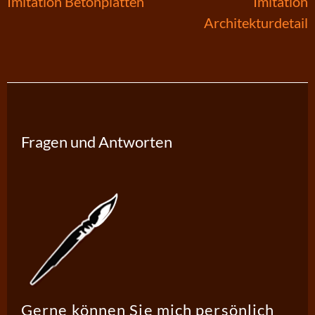
Beitragsnavigation
Imitation Betonplatten
Imitation
Architekturdetail
Fragen und Antworten
Gerne können Sie mich persönlich