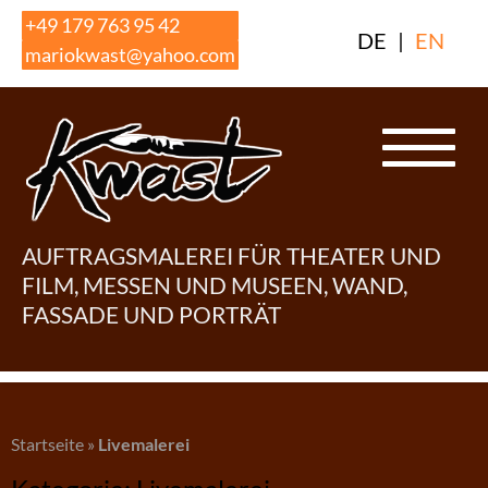
Skip
+49 179 763 95 42
DE
|
EN
to
mariokwast@yahoo.com
content
AUFTRAGSMALEREI FÜR THEATER UND
FILM, MESSEN UND MUSEEN, WAND,
FASSADE UND PORTRÄT
Startseite
»
Livemalerei