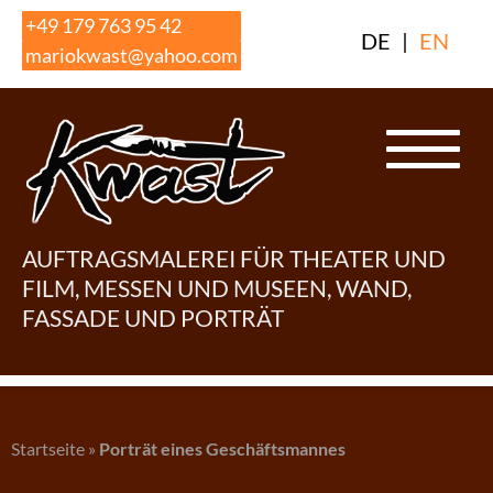
Skip
+49 179 763 95 42
DE
|
EN
to
mariokwast@yahoo.com
content
AUFTRAGSMALEREI FÜR THEATER UND
FILM, MESSEN UND MUSEEN, WAND,
FASSADE UND PORTRÄT
Startseite
»
Porträt eines Geschäftsmannes