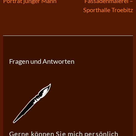
Beitragsnavigation
Porträt junger Mann
Fassadenmalerei –
Sporthalle Troebitz
Fragen und Antworten
Gerne können Sie mich persönlich