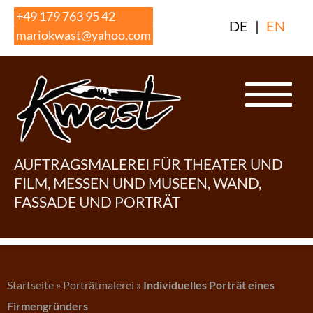
Skip
+49 179 763 95 42
DE
|
EN
to
mariokwast@yahoo.com
content
AUFTRAGSMALEREI FÜR THEATER UND
FILM, MESSEN UND MUSEEN, WAND,
FASSADE UND PORTRÄT
Startseite
»
Porträtmalerei
»
Individuelles Porträt eines
Firmengründers