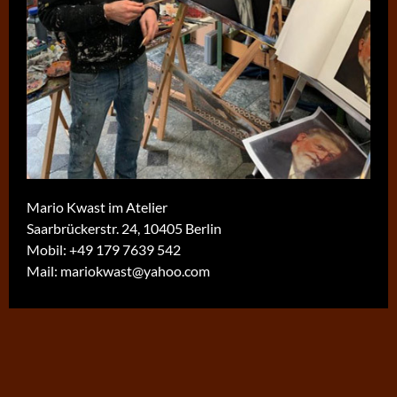
Mario Kwast im Atelier
Saarbrückerstr. 24, 10405 Berlin
Mobil:
+49 179 7639 542
Mail:
mariokwast@yahoo.com
Der Artikel ist auch in
EN
verfügbar.
hergestellt von
schoenundneu