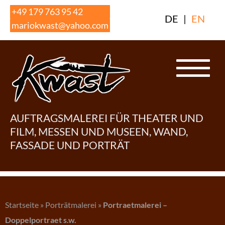
Skip
+49 179 763 95 42
DE
|
EN
to
mariokwast@yahoo.com
content
AUFTRAGSMALEREI FÜR THEATER UND
FILM, MESSEN UND MUSEEN, WAND,
FASSADE UND PORTRÄT
Startseite
»
Porträtmalerei
»
Portraetmalerei –
Doppelportraet s.w.