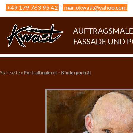
Skip
+49 179 763 95 42
|
mariokwast@yahoo.com
to
content
AUFTRAGSMALER
FASSADE UND 
Startseite
»
Portraitmalerei – Kinderporträt