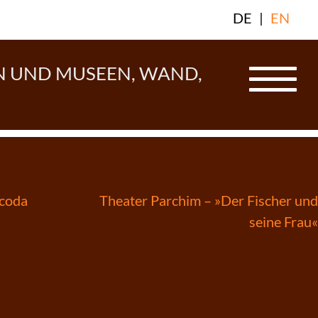
DE
|
EN
N UND MUSEEN, WAND,
n
Scoda
Theater Parchim – »Der Fischer und
seine Frau«