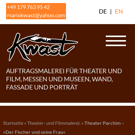
Skip
+49 179 763 95 42
DE
|
EN
to
mariokwast@yahoo.com
content
AUFTRAGSMALEREI FÜR THEATER UND
FILM, MESSEN UND MUSEEN, WAND,
FASSADE UND PORTRÄT
Startseite
»
Theater- und Filmmalerei.
»
Theater Parchim –
»Der Fischer und seine Frau«