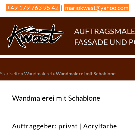
Skip
+49 179 763 95 42
|
mariokwast@yahoo.com
to
content
AUFTRAGSMALER
FASSADE UND 
Startseite
»
Wandmalerei
»
Wandmalerei mit Schablone
Wandmalerei mit Schablone
Auftraggeber: privat | Acrylfarbe