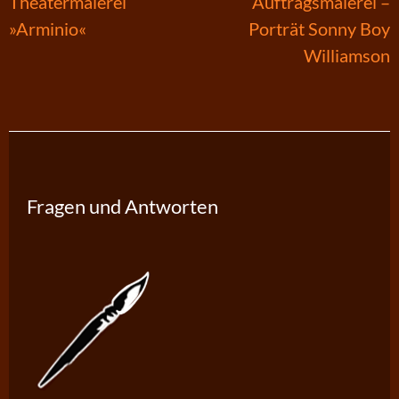
Beitragsnavigation
Theatermalerei
Auftragsmalerei –
»Arminio«
Porträt Sonny Boy
Williamson
Fragen und Antworten