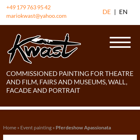
Skip
+49 179 763 95 42
DE
|
EN
to
mariokwast@yahoo.com
content
COMMISSIONED PAINTING FOR THEATRE
AND FILM, FAIRS AND MUSEUMS, WALL,
FACADE AND PORTRAIT
Home
»
Event painting
»
Pferdeshow Apassionata