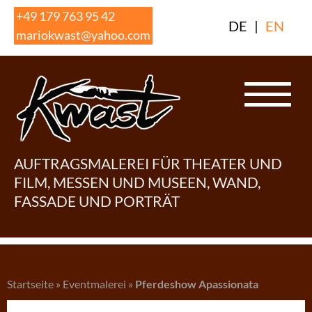
Skip
+49 179 763 95 42
DE
|
EN
to
mariokwast@yahoo.com
content
AUFTRAGSMALEREI FÜR THEATER UND
FILM, MESSEN UND MUSEEN, WAND,
FASSADE UND PORTRÄT
Startseite
»
Eventmalerei
»
Pferdeshow Apassionata